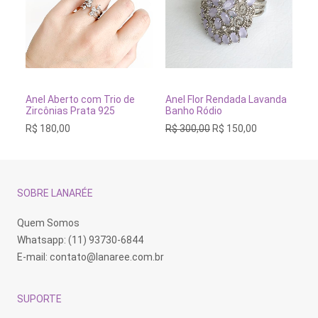
Este
Este
Es
produto
produto
pr
tem
tem
te
VER OPÇÕES
VER OPÇÕES
Anel Aberto com Trio de
Anel Flor Rendada Lavanda
An
várias
várias
vá
Zircônias Prata 925
Banho Ródio
Cr
variantes.
variantes.
va
O
O
R$
180,00
R$
300,00
R$
150,00
R$
As
As
As
preço
preço
opções
opções
op
original
atual
podem
podem
po
era:
é:
ser
ser
se
R$ 300,00.
R$ 150,00.
escolhidas
escolhidas
es
na
na
na
SOBRE LANARÉE
página
página
pá
do
do
do
produto
produto
pr
Quem Somos
Whatsapp: (11) 93730-6844
E-mail:
contato@lanaree.com.br
SUPORTE