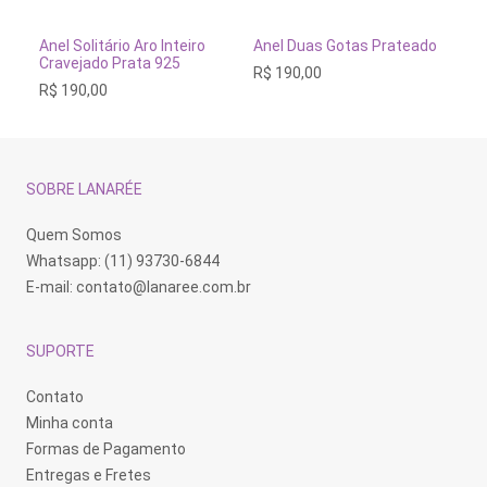
Este
Este
produto
produto
tem
tem
ÕES
VER OPÇÕES
VER OPÇÕES
Inteiro
Anel Duas Gotas Prateado
Anel em Cerâmica Prata
várias
várias
925
925
R$
190,00
variantes.
variantes.
R$
280,00
As
As
opções
opções
podem
podem
ser
ser
escolhidas
escolhidas
na
na
SOBRE LANARÉE
página
página
do
do
produto
produto
Quem Somos
Whatsapp: (11) 93730-6844
E-mail:
contato@lanaree.com.br
SUPORTE
Contato
Minha conta
Formas de Pagamento
Entregas e Fretes