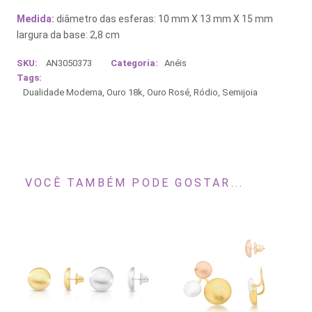
Medida:
diâmetro das esferas: 10 mm X 13 mm X 15 mm
largura da base: 2,8 cm
SKU:
AN3050373
Categoria:
Anéis
Tags:
Dualidade Moderna
,
Ouro 18k
,
Ouro Rosé
,
Ródio
,
Semijoia
VOCÊ TAMBÉM PODE GOSTAR...