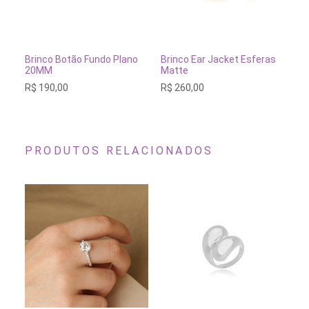
ÕES
ESGOTADO
ESGOTADO
do Plano
Brinco Ear Jacket Esferas
Conjunto Colar e Brinco
Matte
Borboleta
R$
260,00
R$
240,00
PRODUTOS RELACIONADOS