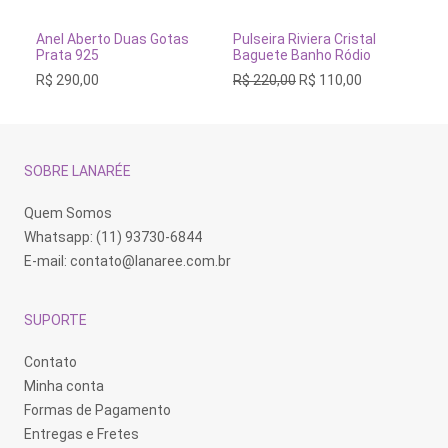
Este
Este
Es
produto
produto
pr
tem
tem
te
VER OPÇÕES
VER OPÇÕES
Anel Aberto Duas Gotas
Pulseira Riviera Cristal
An
várias
várias
vá
Prata 925
Baguete Banho Ródio
Fu
variantes.
variantes.
va
O
O
R$
290,00
R$
220,00
R$
110,00
R$
As
As
As
preço
preço
opções
opções
op
original
atual
podem
podem
po
era:
é:
ser
ser
se
R$ 220,00.
R$ 110,00.
escolhidas
escolhidas
es
na
na
na
SOBRE LANARÉE
página
página
pá
do
do
do
produto
produto
pr
Quem Somos
Whatsapp: (11) 93730-6844
E-mail:
contato@lanaree.com.br
SUPORTE
Contato
Minha conta
Formas de Pagamento
Entregas e Fretes