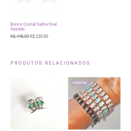
ESGOTADO
Brinco Cristal Safira Oval
Vazado
O
O
R$
448,00
R$
220,00
preço
preço
original
atual
era:
é:
R$ 448,00.
R$ 220,00.
PRODUTOS RELACIONADOS
OFERTA!