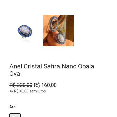
Anel Cristal Safira Nano Opala
Oval
O
O
R$
320,00
R$
160,00
preço
preço
4x R$ 40,00 sem juros
original
atual
era:
é:
Aro
R$ 320,00.
R$ 160,00.