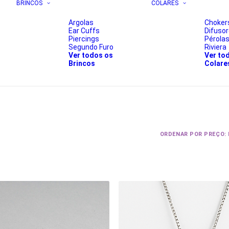
BRINCOS
COLARES
Argolas
Choker
Ear Cuffs
Difuso
Piercings
Pérola
Segundo Furo
Riviera
Ver todos os
Ver to
Brincos
Colare
ORDENAR POR PREÇO: