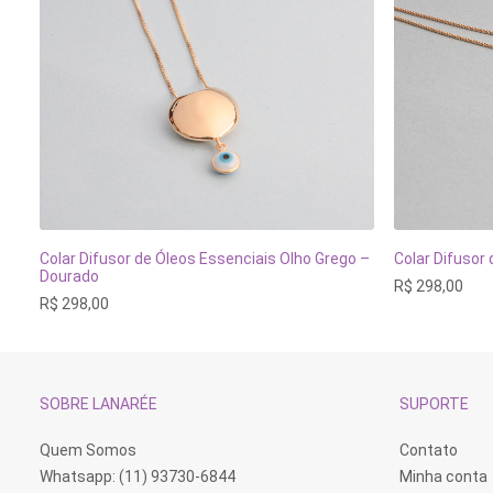
Este
Este
produto
produto
Colar Difusor de Óleos Essenciais Olho Grego –
Colar Difusor
tem
tem
VER OPÇÕES
Dourado
R$
298,00
várias
várias
R$
298,00
variantes.
variantes.
As
As
opções
opções
podem
podem
ser
ser
escolhidas
escolhidas
SOBRE LANARÉE
SUPORTE
na
na
página
página
do
do
Quem Somos
Contato
produto
produto
Whatsapp: (11) 93730-6844
Minha conta