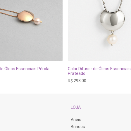
Este
produto
 de Óleos Essenciais Pérola
Colar Difusor de Óleos Essenciais
tem
VER OPÇÕES
VER OPÇÕES
Prateado
várias
R$
298,00
variantes.
As
opções
podem
ser
escolhidas
LOJA
na
página
do
Anéis
produto
Brincos