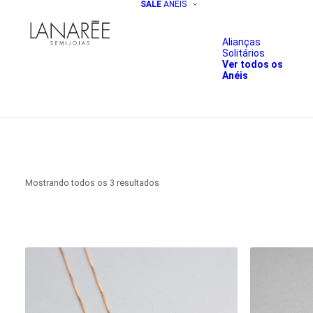
SALE
ANÉIS
Alianças
Solitários
Ver todos os
Anéis
Classificado
Mostrando todos os 3 resultados
por
preço:
baixo
para
alto