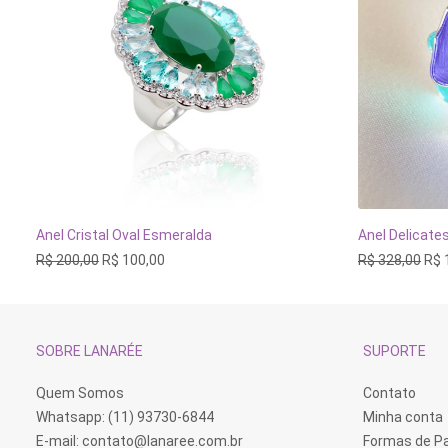
Este
Este
produto
produto
Anel Delicate
Anel Cristal Oval Esmeralda
tem
tem
VER OPÇÕES
O
O
O
R$
328,00
R$
R$
200,00
R$
100,00
várias
várias
pre
preço
preço
variantes.
variantes.
orig
original
atual
As
As
era:
era:
é:
opções
opções
R$ 
R$ 200,00.
R$ 100,00.
podem
podem
ser
ser
SOBRE LANARÉE
SUPORTE
escolhidas
escolhidas
na
na
página
página
Quem Somos
Contato
do
do
Whatsapp: (11) 93730-6844
Minha conta
produto
produto
E-mail:
contato@lanaree.com.br
Formas de 