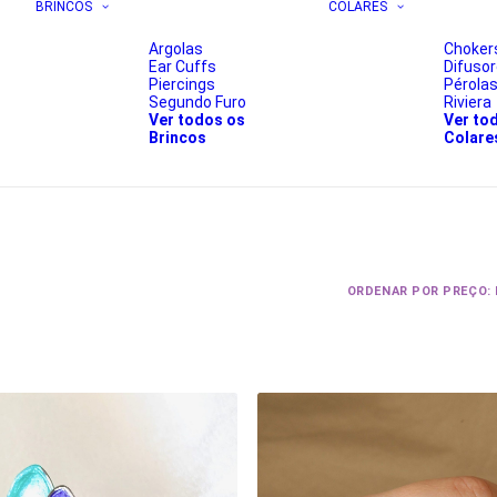
BRINCOS
COLARES
Argolas
Choker
Ear Cuffs
Difuso
Piercings
Pérola
Segundo Furo
Riviera
Ver todos os
Ver to
Brincos
Colare
ORDENAR POR PREÇO: