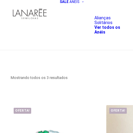
SALE
ANÉIS
Alianças
Solitários
Ver todos os
Anéis
Classificado
Mostrando todos os 3 resultados
por
preço:
baixo
para
alto
OFERTA!
OFERTA!