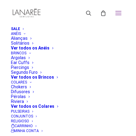
SALE
ANÉIS
Alianças
Solitários
ORDENAR POR PREÇO: MAIOR PARA MENOR
Ver todos os Anéis
ORDENAR POR POPULARIDADE
BRINCOS
Argolas
ORDENAR POR MAIS RECENTE
Ear Cuffs
ORDENAR POR PREÇO: MENOR PARA MAIOR
Piercings
FILTRAR
Segundo Furo
Ver todos os Brincos
Exibindo um único resultado
COLARES
Chokers
Difusores
Pérolas
Riviera
Ver todos os Colares
PULSEIRAS
CONJUNTOS
RELIGIOSO
CARRINHO
MINHA CONTA