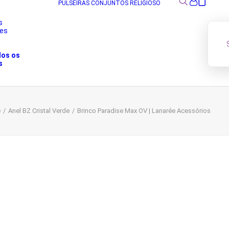
PULSEIRAS
CONJUNTOS
RELIGIOSO
s
res
s
dos os
s
e
Anel BZ Cristal Verde
Brinco Paradise Max OV | Lanarée Acessórios