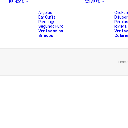
BRINCOS
COLARES
Argolas
Choker
Ear Cuffs
Difuso
Piercings
Pérola
Segundo Furo
Riviera
Ver todos os
Ver to
Brincos
Colare
Hom