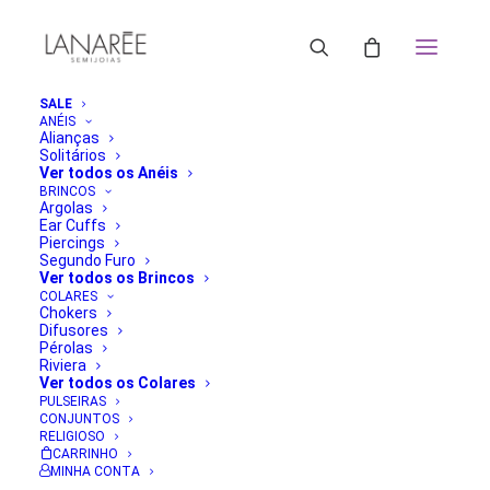
SALE
ANÉIS
Alianças
Brinco Argola BZ | Lanarée Acessórios
Solitários
Ver todos os Anéis
Home
Anel BZ Cristal Verde
BRINCOS
Brinco Argola BZ | Lanarée Acessórios
Argolas
Ear Cuffs
Piercings
Segundo Furo
Ver todos os Brincos
COLARES
Chokers
Difusores
Pérolas
Riviera
Ver todos os Colares
PULSEIRAS
CONJUNTOS
RELIGIOSO
CARRINHO
MINHA CONTA