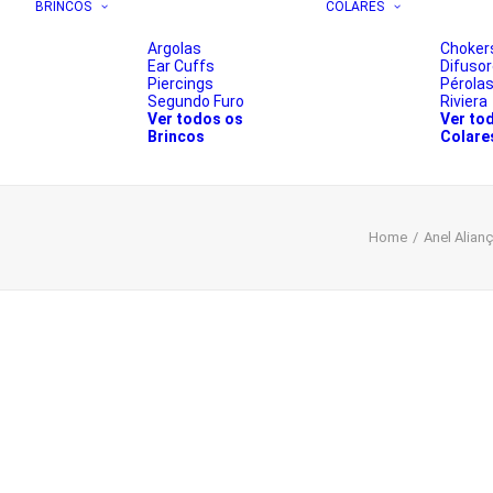
BRINCOS
COLARES
Argolas
Choker
Ear Cuffs
Difuso
Piercings
Pérola
Segundo Furo
Riviera
Ver todos os
Ver to
Brincos
Colare
Home
Anel Alian