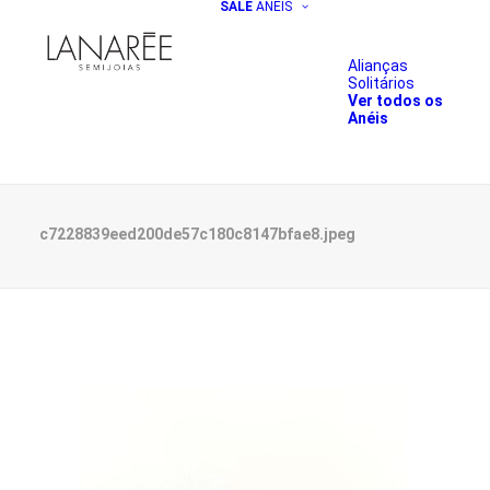
SALE
ANÉIS
Alianças
Solitários
Ver todos os
Anéis
c7228839eed200de57c180c8147bfae8.jpeg