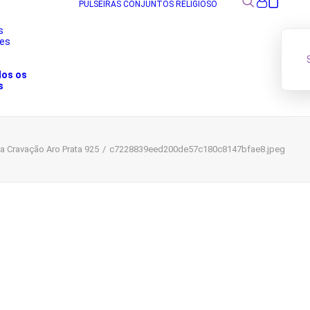
PULSEIRAS
CONJUNTOS
RELIGIOSO
s
res
s
dos os
s
ça Cravação Aro Prata 925
c7228839eed200de57c180c8147bfae8.jpeg