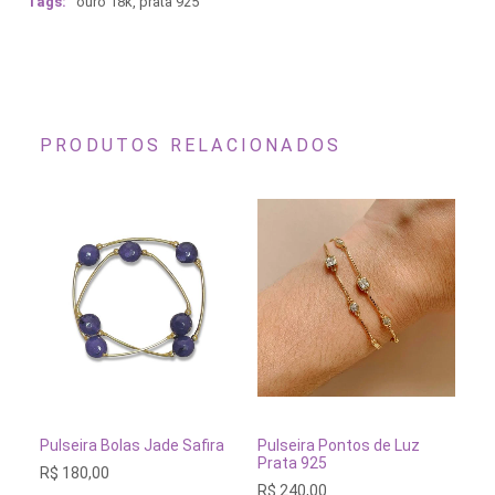
Tags:
ouro 18k
,
prata 925
PRODUTOS RELACIONADOS
Este
produto
tem
ADICIONAR AO CARRINHO
VER OPÇÕES
ADICIO
eira Bolas Jade Safira
Pulseira Pontos de Luz
Pulseira Rivi
várias
Prata 925
Rubi
80,00
variantes.
R$
240,00
R$
430,00
As