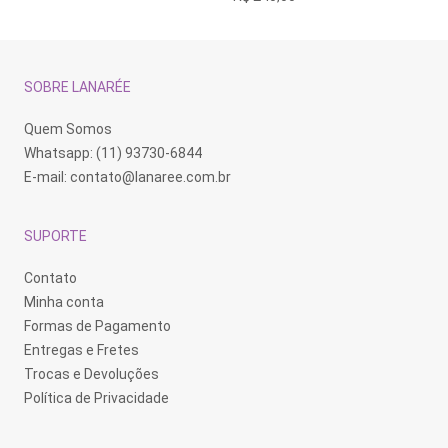
opções
podem
ser
escolhidas
na
SOBRE LANARÉE
página
do
produto
Quem Somos
Whatsapp: (11) 93730-6844
E-mail:
contato@lanaree.com.br
SUPORTE
Contato
Minha conta
Formas de Pagamento
Entregas e Fretes
Trocas e Devoluções
Política de Privacidade