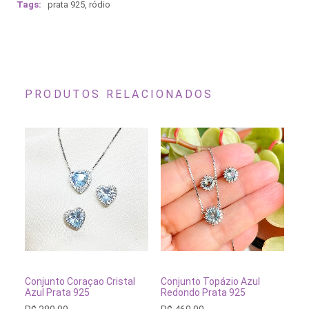
Tags:
prata 925
,
ródio
PRODUTOS RELACIONADOS
ADICIONAR AO CARRINHO
ADICIONAR AO CARRINH
Conjunto Coraçao Cristal
Conjunto Topázio Azul
Co
Azul Prata 925
Redondo Prata 925
Pr