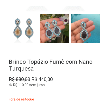
Brinco Topázio Fumê com Nano
Turquesa
O
O
R$
880,00
R$
440,00
preço
preço
4x
R$
110,00
sem juros
original
atual
era:
é:
Fora de estoque
R$ 880,00.
R$ 440,00.