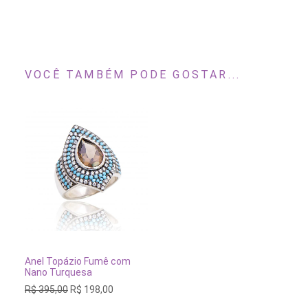
VOCÊ TAMBÉM PODE GOSTAR...
Este
produto
tem
VER OPÇÕES
Anel Topázio Fumê com
várias
Nano Turquesa
variantes.
O
O
R$
395,00
R$
198,00
As
preço
preço
opções