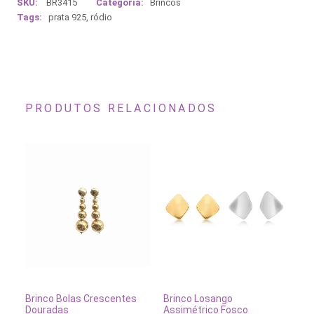
SKU:
BR3415
Categoria:
Brincos
Tags:
prata 925
,
ródio
PRODUTOS RELACIONADOS
Este
produto
tem
ADICIONAR AO CARRINHO
VER OPÇÕES
ADICIO
nco Bolas Crescentes
Brinco Losango
Brinco de Ar
várias
radas
Assimétrico Fosco
Ródio