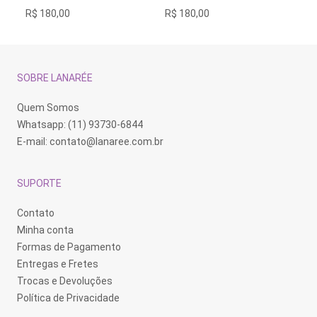
variantes.
80,00
R$
180,00
R$
250,00
As
opções
podem
ser
escolhidas
na
SOBRE LANARÉE
página
do
produto
Quem Somos
Whatsapp: (11) 93730-6844
E-mail:
contato@lanaree.com.br
SUPORTE
Contato
Minha conta
Formas de Pagamento
Entregas e Fretes
Trocas e Devoluções
Política de Privacidade