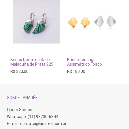
Este
produto
tem
NAR AO CARRINHO
VER OPÇÕES
ADICIONAR A
e de Sabre
Brinco Losango
Brinco Coroa Dourad
várias
e Prata 925
Assimétrico Fosco
925
variantes.
R$
180,00
R$
100,00
As
opções
podem
ser
escolhidas
na
SOBRE LANARÉE
página
do
produto
Quem Somos
Whatsapp: (11) 93730-6844
E-mail:
contato@lanaree.com.br