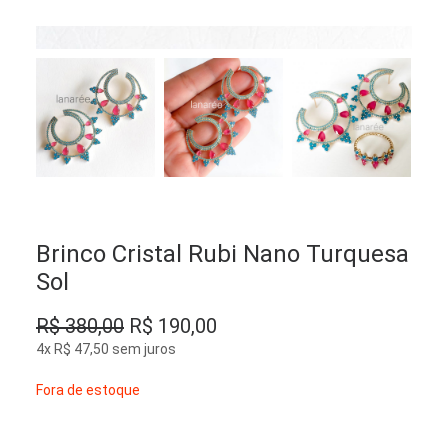
Brinco Cristal Rubi Nano Turquesa
Sol
O
O
R$
380,00
R$
190,00
preço
preço
4x
R$
47,50
sem juros
original
atual
Fora de estoque
era:
é:
R$ 380,00.
R$ 190,00.