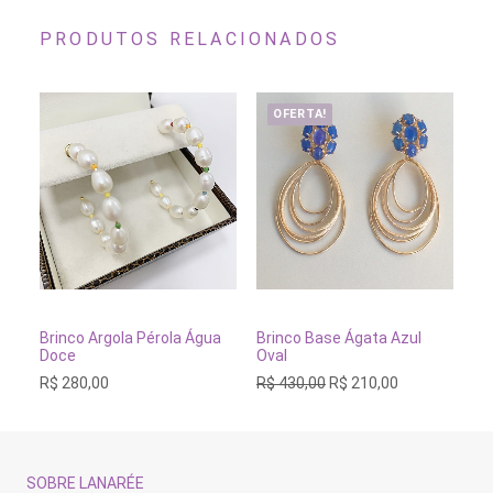
PRODUTOS RELACIONADOS
OFERTA!
ADICIONAR AO CARRINHO
ADICIONAR AO CARRINH
Brinco Argola Pérola Água
Brinco Base Ágata Azul
Br
Doce
Oval
Pe
O
O
R$
280,00
R$
430,00
R$
210,00
R$
preço
preço
original
atual
era:
é:
R$ 430,00.
R$ 210,00.
SOBRE LANARÉE