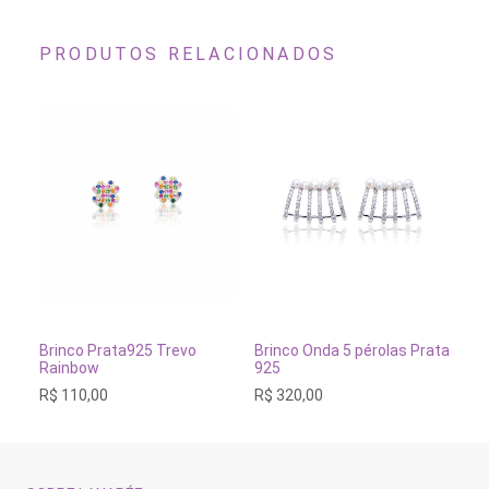
PRODUTOS RELACIONADOS
Este
produto
tem
VER OPÇÕES
ADICIONAR AO CARRINH
Brinco Prata925 Trevo
Brinco Onda 5 pérolas Prata
Br
várias
Rainbow
925
Pr
variantes.
R$
110,00
R$
320,00
R$
As
opções
podem
ser
escolhidas
na