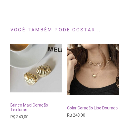
VOCÊ TAMBÉM PODE GOSTAR...
ADICIONAR AO CARRINHO
Brinco Maxi Coração
ADICIONAR AO CARRINH
Colar Coração Liso Dourado
Co
Texturas
R$
240,00
R$
R$
340,00