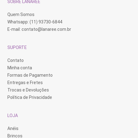
SOBRE LANARÉE
página
do
produto
Quem Somos
Whatsapp: (11) 93730-6844
E-mail:
contato@lanaree.com.br
SUPORTE
Contato
Minha conta
Formas de Pagamento
Entregas e Fretes
Trocas e Devoluções
Política de Privacidade
LOJA
Anéis
Brincos