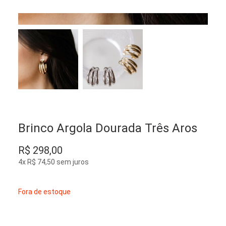
Brinco Argola Dourada Três Aros
R$
298,00
4x
R$
74,50
sem juros
Fora de estoque