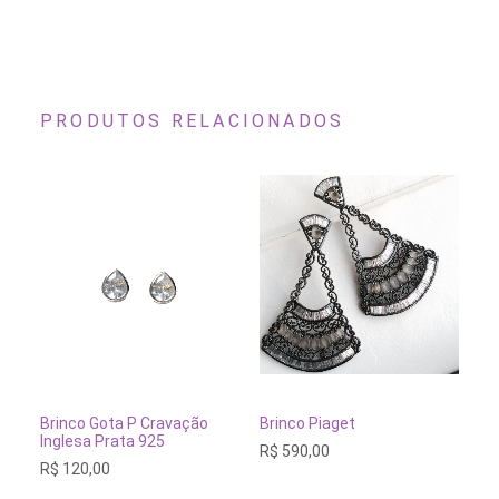
PRODUTOS RELACIONADOS
ADICIONAR AO CARRINHO
ADICIONAR AO CARRINH
Brinco Gota P Cravação
Brinco Piaget
Br
Inglesa Prata 925
Co
R$
590,00
R$
120,00
R$