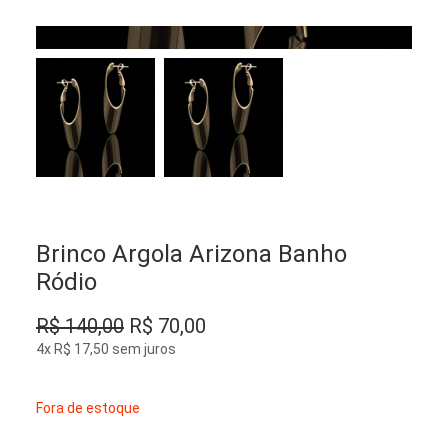
Brinco Argola Arizona Banho
Ródio
O
O
R$
140,00
R$
70,00
preço
preço
4x
R$
17,50
sem juros
original
atual
era:
é:
Fora de estoque
R$ 140,00.
R$ 70,00.