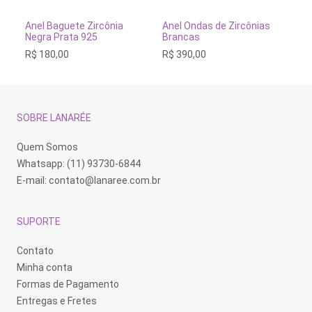
Este
Este
Es
produto
produto
pr
tem
tem
te
VER OPÇÕES
VER OPÇÕES
Anel Baguete Zircônia
Anel Ondas de Zircônias
An
várias
várias
vá
Negra Prata 925
Brancas
92
variantes.
variantes.
va
R$
180,00
R$
390,00
R$
As
As
As
opções
opções
op
podem
podem
po
ser
ser
se
escolhidas
escolhidas
es
na
na
na
SOBRE LANARÉE
página
página
pá
do
do
do
produto
produto
pr
Quem Somos
Whatsapp: (11) 93730-6844
E-mail:
contato@lanaree.com.br
SUPORTE
Contato
Minha conta
Formas de Pagamento
Entregas e Fretes