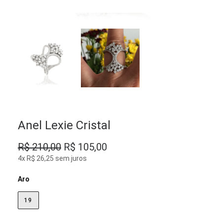
Anel Lexie Cristal
O
O
R$
210,00
R$
105,00
preço
preço
4x R$ 26,25 sem juros
original
atual
Aro
era:
é:
R$ 210,00.
R$ 105,00.
19