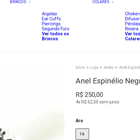
BRINCOS
COLARES
Argolas
Choker
Ear Cuffs
Difuso
Piercings
Pérola
Segundo Furo
Riviera
Ver todos os
Ver to
Brincos
Colare
Início
Loja
Anéis
Anel Espiné
Anel Espinélio Neg
R$
250,00
4x R$ 62,50 sem juros
Aro
16