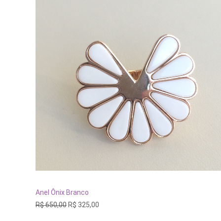
Este
produto
tem
VER OPÇÕES
Anel Ônix Branco
várias
O
O
R$
650,00
R$
325,00
variantes.
preço
preço
As
original
atual