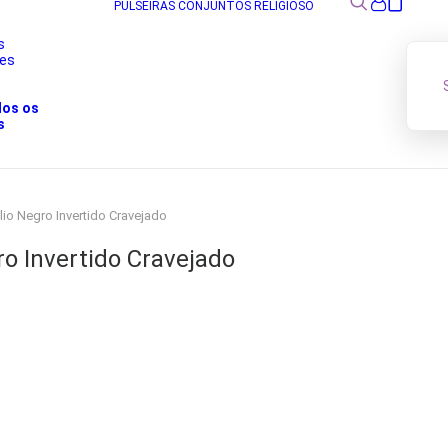
PULSEIRAS
CONJUNTOS
RELIGIOSO
s
res
s
dos os
s
lio Negro Invertido Cravejado
ro Invertido Cravejado