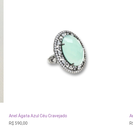
Este
E
produto
p
tem
t
VER OPÇÕES
Anel Ágata Azul Céu Cravejado
A
várias
vá
R$
590,00
R
variantes.
va
As
A