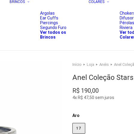
BRINCOS
COLARES
Argolas
Choker
Ear Cuffs
Difuso
Piercings
Pérola
Segundo Furo
Riviera
Ver todos os
Ver to
Brincos
Colare
Início
Loja
Anéis
Anel Coleçã
Anel Coleção Stars
R$
190,00
4x R$ 47,50 sem juros
Aro
17