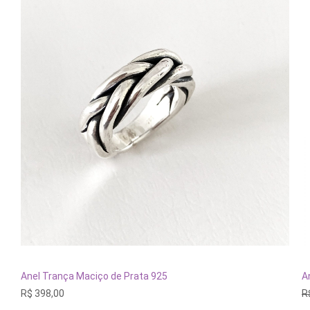
Este
E
produto
p
tem
t
VER OPÇÕES
Anel Trança Maciço de Prata 925
A
várias
vá
R$
398,00
R
variantes.
va
As
A