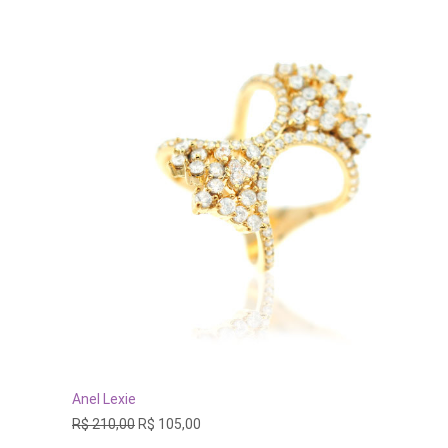
Este
produto
tem
VER OPÇÕES
Anel Lexie
várias
O
O
R$
210,00
R$
105,00
variantes.
preço
preço
As