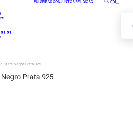
PULSEIRAS
CONJUNTOS
RELIGIOSO
s
res
s
dos os
s
o Stars Negro Prata 925
 Negro Prata 925