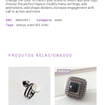
Change the color to match your brand or vision, add your logo,
choose the perfect layout, modify menu settings, add
animations, add shape dividers, increase engagement with
call to action and more.
SKU:
AN03439-1
Categoria:
Anéis
Tags:
aliança
,
prata 925
,
ródio
PRODUTOS RELACIONADOS
OFERTA!