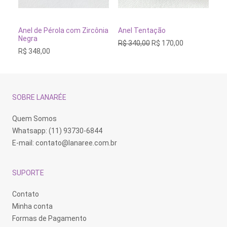
Este
Este
Es
produto
produto
pr
tem
tem
te
VER OPÇÕES
VER OPÇÕES
Anel de Pérola com Zircônia
Anel Tentação
An
várias
várias
vá
Negra
Cr
O
O
R$
340,00
R$
170,00
variantes.
variantes.
va
preço
preço
R$
348,00
R$
As
As
As
original
atual
opções
opções
op
era:
é:
podem
podem
po
R$ 340,00.
R$ 170,00.
ser
ser
se
escolhidas
escolhidas
es
na
na
na
SOBRE LANARÉE
página
página
pá
do
do
do
produto
produto
pr
Quem Somos
Whatsapp: (11) 93730-6844
E-mail:
contato@lanaree.com.br
SUPORTE
Contato
Minha conta
Formas de Pagamento