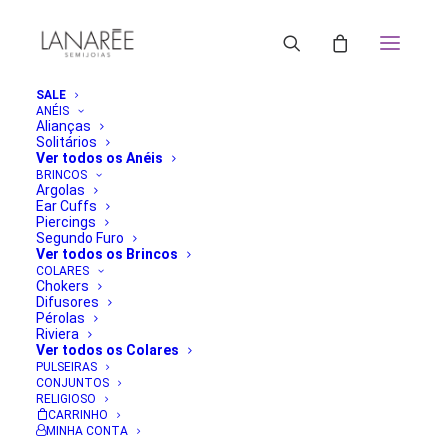
SALE
ANÉIS
Alianças
6cbbb8f77e2cb01645d738aa39d1ebf8-1.jpeg
Solitários
Ver todos os Anéis
Home
Anel Cristal Oval Esmeralda
BRINCOS
6cbbb8f77e2cb01645d738aa39d1ebf8-1.jpeg
Argolas
Ear Cuffs
Piercings
Segundo Furo
Ver todos os Brincos
COLARES
Chokers
Difusores
Pérolas
Riviera
Ver todos os Colares
PULSEIRAS
CONJUNTOS
RELIGIOSO
CARRINHO
MINHA CONTA