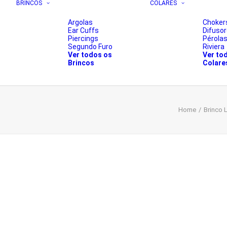
BRINCOS
COLARES
Argolas
Choker
Ear Cuffs
Difuso
Piercings
Pérola
Segundo Furo
Riviera
Ver todos os
Ver to
Brincos
Colare
Home
Brinco 