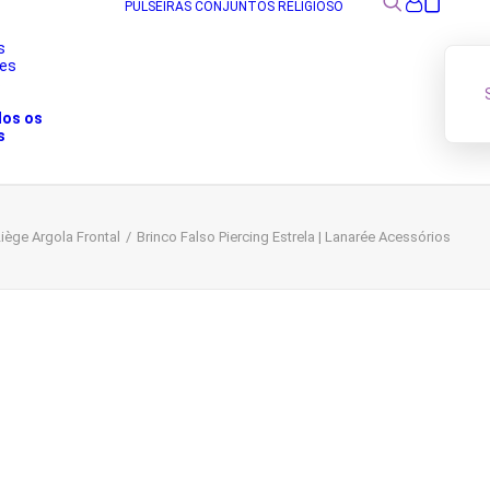
PULSEIRAS
CONJUNTOS
RELIGIOSO
s
res
s
dos os
s
Liège Argola Frontal
Brinco Falso Piercing Estrela | Lanarée Acessórios