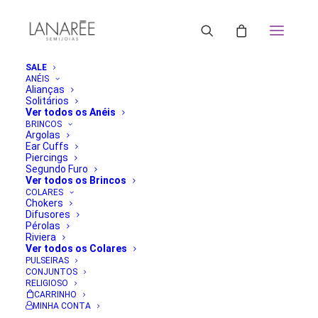
SALE
ANÉIS
Alianças
Brinco Falso Piercing | Lanarée Acessórios
Solitários
Ver todos os Anéis
Home
Brinco Liège Argola Frontal
BRINCOS
Brinco Falso Piercing | Lanarée Acessórios
Argolas
Ear Cuffs
Piercings
Segundo Furo
Ver todos os Brincos
COLARES
Chokers
Difusores
Pérolas
Riviera
Ver todos os Colares
PULSEIRAS
CONJUNTOS
RELIGIOSO
CARRINHO
MINHA CONTA