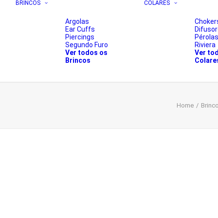
BRINCOS
COLARES
Argolas
Choker
Ear Cuffs
Difuso
Piercings
Pérola
Segundo Furo
Riviera
Ver todos os
Ver to
Brincos
Colare
Home
Brinco