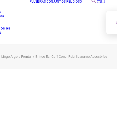
PULSEIRAS
CONJUNTOS
RELIGIOSO
s
res
s
dos os
s
 Liège Argola Frontal
Brinco Ear Cuff Coeur Rubi | Lanarée Acessórios