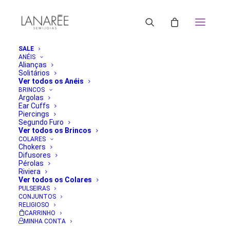
SALE
ANÉIS
Alianças
Anel Isa Rubi | Lanarée Acessórios
Solitários
Ver todos os Anéis
Home
Brinco Estrela Dourada Semijoia
BRINCOS
Anel Isa Rubi | Lanarée Acessórios
Argolas
Ear Cuffs
Piercings
Segundo Furo
Ver todos os Brincos
COLARES
Chokers
Difusores
Pérolas
Riviera
Ver todos os Colares
PULSEIRAS
CONJUNTOS
RELIGIOSO
CARRINHO
MINHA CONTA