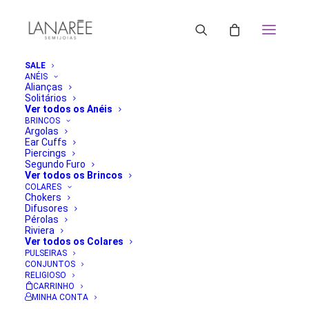
SALE
ANÉIS
Alianças
Anel Isa Ouro | Lanarée Acessórios
Solitários
Ver todos os Anéis
Home
Brinco Estrela Dourada Semijoia
BRINCOS
Anel Isa Ouro | Lanarée Acessórios
Argolas
Ear Cuffs
Piercings
Segundo Furo
Ver todos os Brincos
COLARES
Chokers
Difusores
Pérolas
Riviera
Ver todos os Colares
PULSEIRAS
CONJUNTOS
RELIGIOSO
CARRINHO
MINHA CONTA